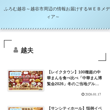
ふろむ越谷～越谷市周辺の情報お届けするＷＥＢメデ
ィア～
越夫
【レイクタウン】100種超の中
イベント
華まんを食べ比べ「中華まん博
覧会2026」冬のご当地グルメ
が片手に集結！
2026.01.17
【サンシティホール】恒例イベ