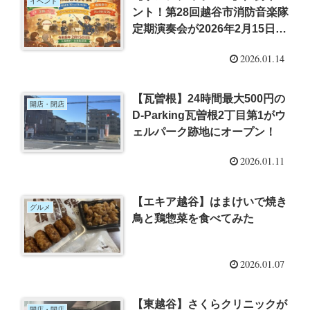
イベント
ント！第28回越谷市消防音楽隊
定期演奏会が2026年2月15日開
催！
2026.01.14
【瓦曽根】24時間最大500円の
開店・閉店
D-Parking瓦曽根2丁目第1がウ
ェルパーク跡地にオープン！
2026.01.11
【エキア越谷】はまけいで焼き
グルメ
鳥と鶏惣菜を食べてみた
2026.01.07
【東越谷】さくらクリニックが
開店・閉店