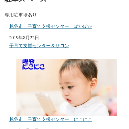
専用駐車場あり
越谷市 子育て支援センター ぽかぽか
日付
2019年8月22日
関連理由
子育て支援センター＆サロン
越谷市 子育て支援センター にこにこ