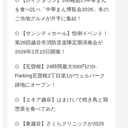
【レイクタウン】100種超の中華まん
を食べ比べ「中華まん博覧会2026」冬の
ご当地グルメが片手に集結！
【サンシティホール】恒例イベント！
第28回越谷市消防音楽隊定期演奏会が
2026年2月15日開催！
【瓦曽根】24時間最大500円のD-
Parking瓦曽根2丁目第1がウェルパーク
跡地にオープン！
【エキア越谷】はまけいで焼き鳥と鶏
惣菜を食べてみた
【東越谷】さくらクリニックが2025