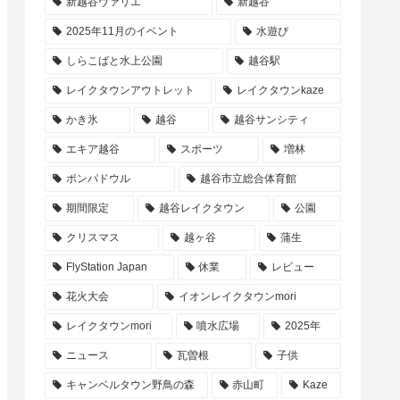
新越谷ヴァリエ
新越谷
2025年11月のイベント
水遊び
しらこばと水上公園
越谷駅
レイクタウンアウトレット
レイクタウンkaze
かき氷
越谷
越谷サンシティ
エキア越谷
スポーツ
増林
ポンパドウル
越谷市立総合体育館
期間限定
越谷レイクタウン
公園
クリスマス
越ヶ谷
蒲生
FlyStation Japan
休業
レビュー
花火大会
イオンレイクタウンmori
レイクタウンmori
噴水広場
2025年
ニュース
瓦曽根
子供
キャンベルタウン野鳥の森
赤山町
Kaze