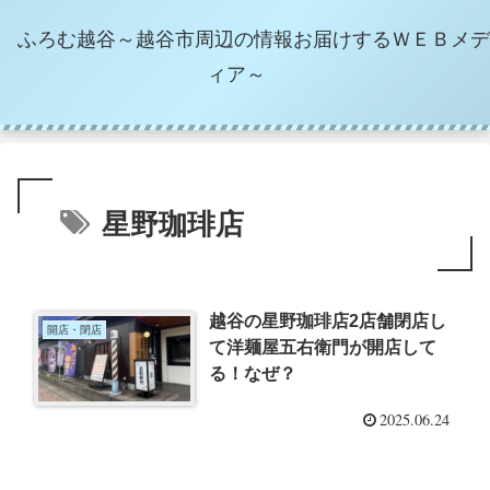
ふろむ越谷～越谷市周辺の情報お届けするＷＥＢメデ
ィア～
星野珈琲店
越谷の星野珈琲店2店舗閉店し
開店・閉店
て洋麺屋五右衛門が開店して
る！なぜ？
2025.06.24