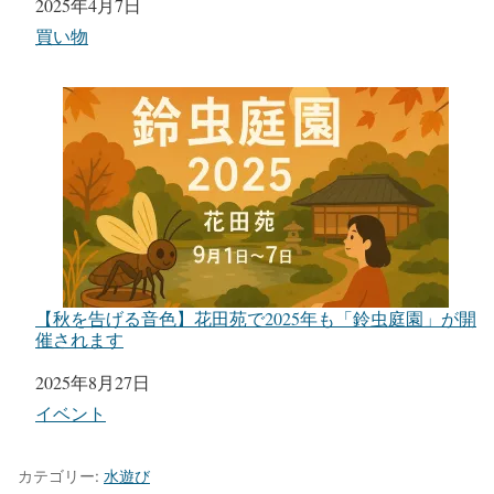
日付
2025年4月7日
関連理由
買い物
【秋を告げる音色】花田苑で2025年も「鈴虫庭園」が開
催されます
日付
2025年8月27日
関連理由
イベント
カテゴリー:
水遊び