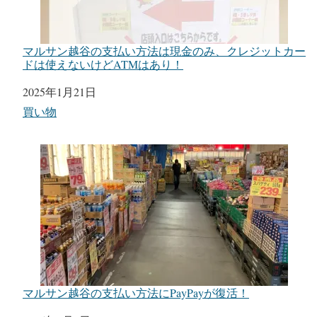
マルサン越谷の支払い方法は現金のみ、クレジットカー
ドは使えないけどATMはあり！
日付
2025年1月21日
関連理由
買い物
マルサン越谷の支払い方法にPayPayが復活！