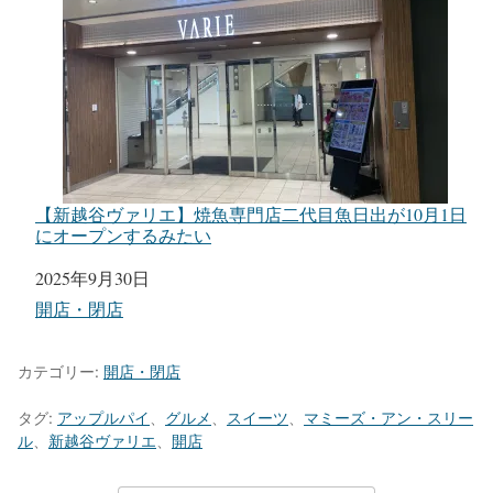
【新越谷ヴァリエ】焼魚専門店二代目魚日出が10月1日
にオープンするみたい
日付
2025年9月30日
関連理由
開店・閉店
カテゴリー:
開店・閉店
タグ:
アップルパイ
、
グルメ
、
スイーツ
、
マミーズ・アン・スリー
ル
、
新越谷ヴァリエ
、
開店