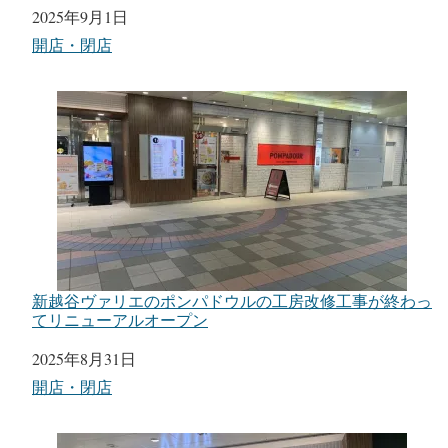
日付
2025年9月1日
関連理由
開店・閉店
新越谷ヴァリエのポンパドウルの工房改修工事が終わっ
てリニューアルオープン
日付
2025年8月31日
関連理由
開店・閉店