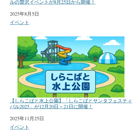
ルの贅沢イベントが8月25日から開催！
日付
2025年8月5日
関連理由
イベント
【しらこばと水上公園】「しらこばとサンタフェスティ
バル2025」が12月20日～21日に開催！
日付
2025年11月25日
関連理由
イベント