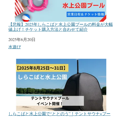
【悲報】2025年しらこばと水上公園プールの料金が大幅
値上げ！チケット購入方法と合わせて紹介
日付
2025年6月20日
関連理由
水遊び
しらこばと水上公園で“ととのう”！テントサウナ×プー