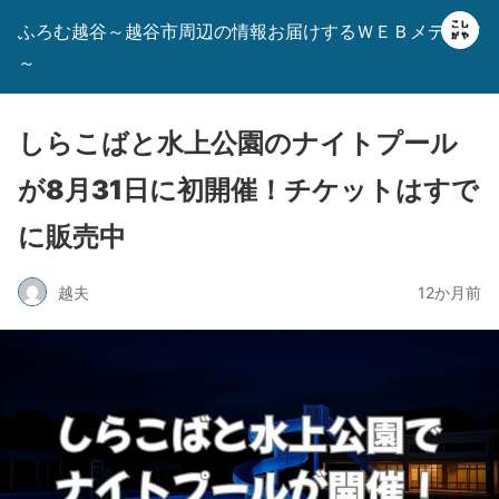
ふろむ越谷～越谷市周辺の情報お届けするＷＥＢメディア
～
しらこばと水上公園のナイトプール
が8月31日に初開催！チケットはすで
に販売中
越夫
12か月前