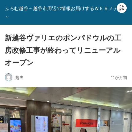
ふろむ越谷～越谷市周辺の情報お届けするＷＥＢメディア
～
新越谷ヴァリエのポンパドウルの工
房改修工事が終わってリニューアル
オープン
越夫
11か月前