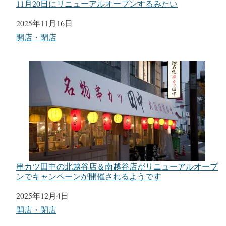
11月20日にリニューアルオープンするみたい
日付
2025年11月16日
関連理由
開店・閉店
串カツ田中の北越谷店＆南越谷店がリニューアルオープ
ンでキャンペーンが開催されるようです
日付
2025年12月4日
関連理由
開店・閉店