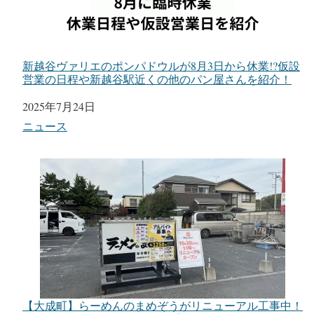
新越谷ヴァリエのポンパドウルが8月3日から休業!?仮設
営業の日程や新越谷駅近くの他のパン屋さんを紹介！
日付
2025年7月24日
関連理由
ニュース
【大成町】らーめんのまめぞうがリニューアル工事中！