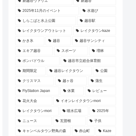
新越谷ヴァリエ
新越谷
2025年11月のイベント
水遊び
しらこばと水上公園
越谷駅
レイクタウンアウトレット
レイクタウンkaze
かき氷
越谷
越谷サンシティ
エキア越谷
スポーツ
増林
ポンパドウル
越谷市立総合体育館
期間限定
越谷レイクタウン
公園
クリスマス
越ヶ谷
蒲生
FlyStation Japan
休業
レビュー
花火大会
イオンレイクタウンmori
レイクタウンmori
噴水広場
2025年
ニュース
瓦曽根
子供
キャンベルタウン野鳥の森
赤山町
Kaze