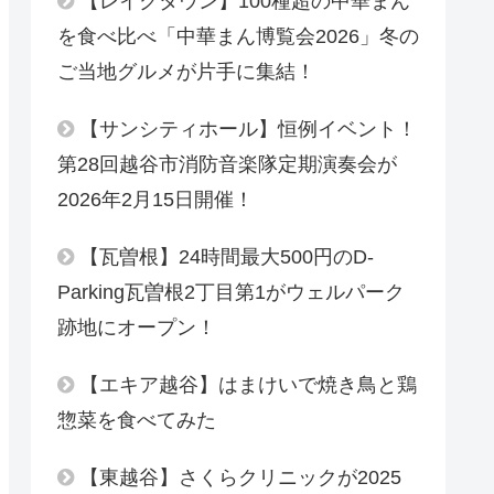
【レイクタウン】100種超の中華まん
を食べ比べ「中華まん博覧会2026」冬の
ご当地グルメが片手に集結！
【サンシティホール】恒例イベント！
第28回越谷市消防音楽隊定期演奏会が
2026年2月15日開催！
【瓦曽根】24時間最大500円のD-
Parking瓦曽根2丁目第1がウェルパーク
跡地にオープン！
【エキア越谷】はまけいで焼き鳥と鶏
惣菜を食べてみた
【東越谷】さくらクリニックが2025