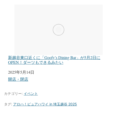
新越谷東口近くに「Goofy’s Dining Bar」が5月2日に
OPEN！ダーツもできるみたい
日付
2025年5月14日
関連理由
開店・閉店
カテゴリー:
イベント
タグ:
アロハ！ピュアハワイ in 埼玉越谷 2025